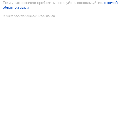
Если у вас возникли проблемы, пожалуйста, воспользуйтесь
формой
обратной связи
9193967322667045389
:
1786268230