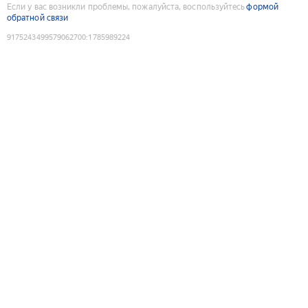
Если у вас возникли проблемы, пожалуйста, воспользуйтесь
формой
обратной связи
9175243499579062700
:
1785989224