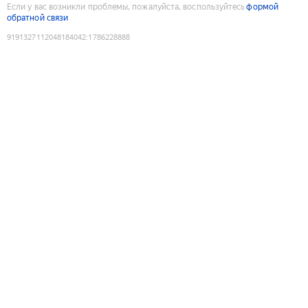
Если у вас возникли проблемы, пожалуйста, воспользуйтесь
формой
обратной связи
9191327112048184042
:
1786228888