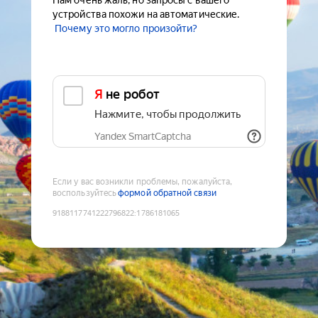
Нам очень жаль, но запросы с вашего
устройства похожи на автоматические.
Почему это могло произойти?
Я не робот
Нажмите, чтобы продолжить
Yandex SmartCaptcha
Если у вас возникли проблемы, пожалуйста,
воспользуйтесь
формой обратной связи
9188117741222796822
:
1786181065