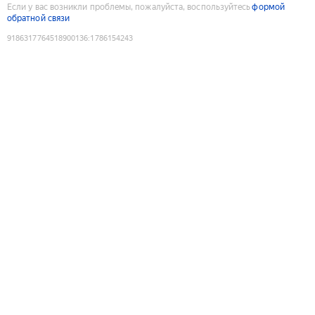
Если у вас возникли проблемы, пожалуйста, воспользуйтесь
формой
обратной связи
9186317764518900136
:
1786154243