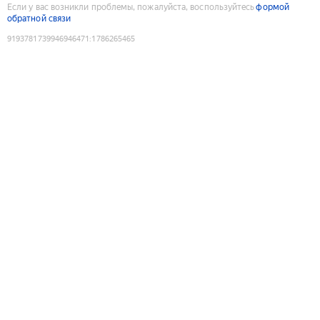
Если у вас возникли проблемы, пожалуйста, воспользуйтесь
формой
обратной связи
9193781739946946471
:
1786265465