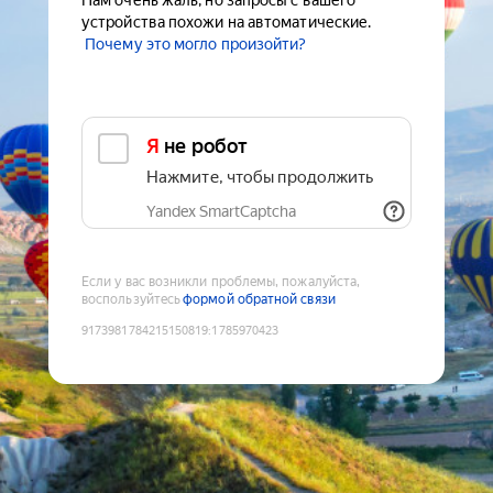
Нам очень жаль, но запросы с вашего
устройства похожи на автоматические.
Почему это могло произойти?
Я не робот
Нажмите, чтобы продолжить
Yandex SmartCaptcha
Если у вас возникли проблемы, пожалуйста,
воспользуйтесь
формой обратной связи
9173981784215150819
:
1785970423