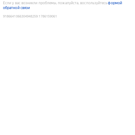
Если у вас возникли проблемы, пожалуйста, воспользуйтесь
формой
обратной связи
9186641066304948259
:
1786159061