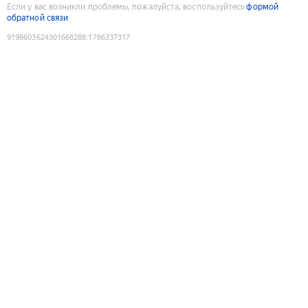
Если у вас возникли проблемы, пожалуйста, воспользуйтесь
формой
обратной связи
9198603624301668288
:
1786337317