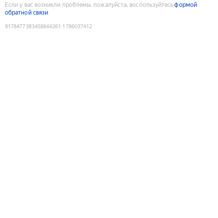
Если у вас возникли проблемы, пожалуйста, воспользуйтесь
формой
обратной связи
9178477383458644261
:
1786037412