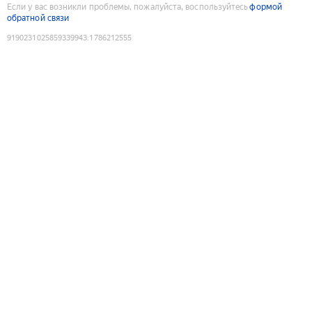
Если у вас возникли проблемы, пожалуйста, воспользуйтесь
формой
обратной связи
9190231025859339943
:
1786212555