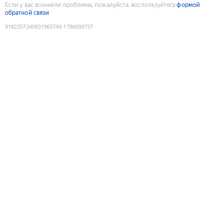
Если у вас возникли проблемы, пожалуйста, воспользуйтесь
формой
обратной связи
9182257240831963744
:
1786093737