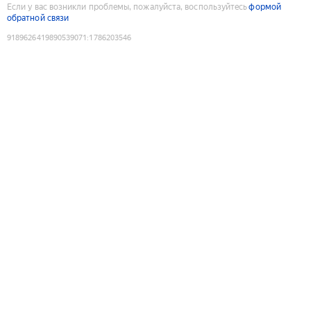
Если у вас возникли проблемы, пожалуйста, воспользуйтесь
формой
обратной связи
9189626419890539071
:
1786203546