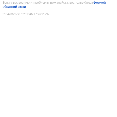
Если у вас возникли проблемы, пожалуйста, воспользуйтесь
формой
обратной связи
9194206653879291346
:
1786271797