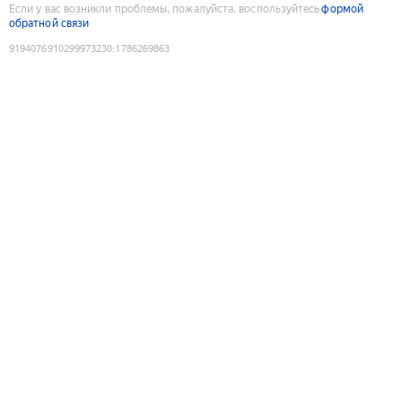
Если у вас возникли проблемы, пожалуйста, воспользуйтесь
формой
обратной связи
9194076910299973230
:
1786269863