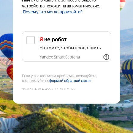
Нам очень жаль, но запросы с вашего
устройства похожи на автоматические.
Почему это могло произойти?
Я не робот
Нажмите, чтобы продолжить
Yandex SmartCaptcha
Если у вас возникли проблемы, пожалуйста,
воспользуйтесь
формой обратной связи
9180736458143455357
:
1786071075