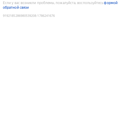
Если у вас возникли проблемы, пожалуйста, воспользуйтесь
формой
обратной связи
9192185286980539208
:
1786241676