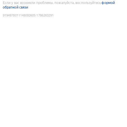
Если у вас возникли проблемы, пожалуйста, воспользуйтесь
формой
обратной связи
9194978011148092605
:
1786283291