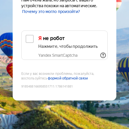
Нам очень жаль, но запросы с вашего
устройства похожи на автоматические.
Почему это могло произойти?
Я не робот
Нажмите, чтобы продолжить
Yandex SmartCaptcha
Если у вас возникли проблемы, пожалуйста,
воспользуйтесь
формой обратной связи
9185488166958551711
:
1786141881