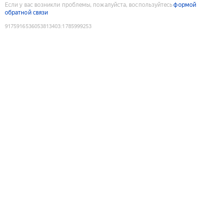
Если у вас возникли проблемы, пожалуйста, воспользуйтесь
формой
обратной связи
9175916536053813403
:
1785999253