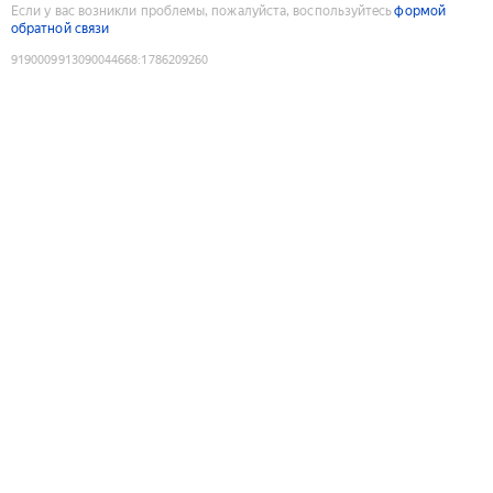
Если у вас возникли проблемы, пожалуйста, воспользуйтесь
формой
обратной связи
9190009913090044668
:
1786209260