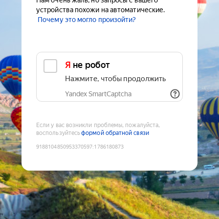
Нам очень жаль, но запросы с вашего
устройства похожи на автоматические.
Почему это могло произойти?
Я не робот
Нажмите, чтобы продолжить
Yandex SmartCaptcha
Если у вас возникли проблемы, пожалуйста,
воспользуйтесь
формой обратной связи
9188104850953370597
:
1786180873