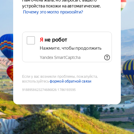
Нам очень жаль, но запросы с вашего
устройства похожи на автоматические.
Почему это могло произойти?
Я не робот
Нажмите, чтобы продолжить
Yandex SmartCaptcha
Если у вас возникли проблемы, пожалуйста,
воспользуйтесь
формой обратной связи
9188958623274686826
:
1786193595