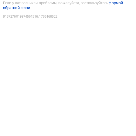
Если у вас возникли проблемы, пожалуйста, воспользуйтесь
формой
обратной связи
9187276019974561516
:
1786168522