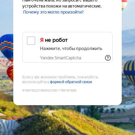
Нам очень жаль, но запросы с вашего
устройства похожи на автоматические.
Почему это могло произойти?
Я не робот
Нажмите, чтобы продолжить
Yandex SmartCaptcha
Если у вас возникли проблемы, пожалуйста,
воспользуйтесь
формой обратной связи
9188158221960002160
:
1786181668