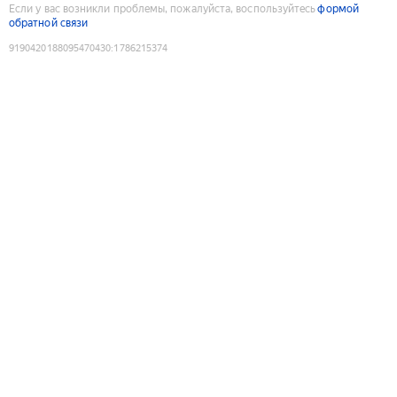
Если у вас возникли проблемы, пожалуйста, воспользуйтесь
формой
обратной связи
9190420188095470430
:
1786215374