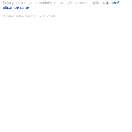
Если у вас возникли проблемы, пожалуйста, воспользуйтесь
формой
обратной связи
9184425449777545851
:
1786126045