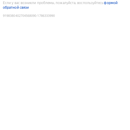
Если у вас возникли проблемы, пожалуйста, воспользуйтесь
формой
обратной связи
9198380402704568090
:
1786333990