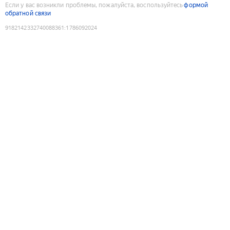
Если у вас возникли проблемы, пожалуйста, воспользуйтесь
формой
обратной связи
9182142332740088361
:
1786092024