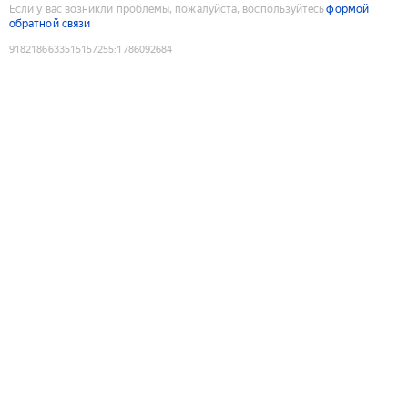
Если у вас возникли проблемы, пожалуйста, воспользуйтесь
формой
обратной связи
9182186633515157255
:
1786092684