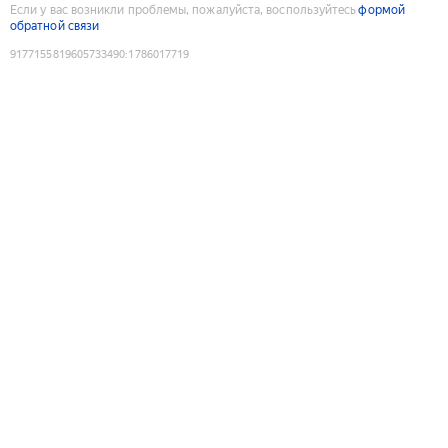
Если у вас возникли проблемы, пожалуйста, воспользуйтесь
формой
обратной связи
9177155819605733490
:
1786017719