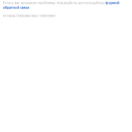
Если у вас возникли проблемы, пожалуйста, воспользуйтесь
формой
обратной связи
9174556778933961456
:
1785978991