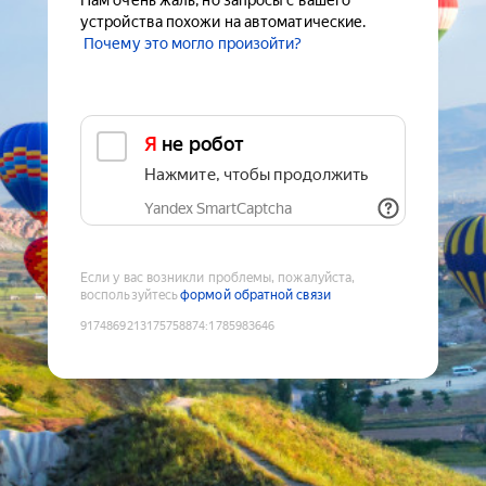
Нам очень жаль, но запросы с вашего
устройства похожи на автоматические.
Почему это могло произойти?
Я не робот
Нажмите, чтобы продолжить
Yandex SmartCaptcha
Если у вас возникли проблемы, пожалуйста,
воспользуйтесь
формой обратной связи
9174869213175758874
:
1785983646