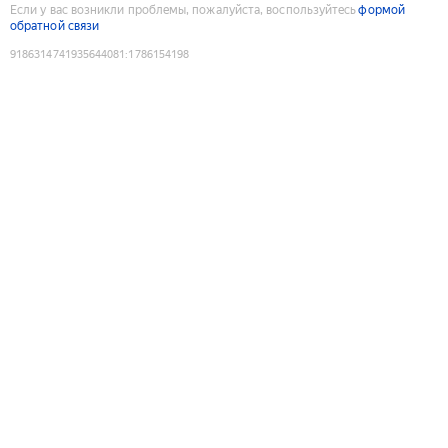
Если у вас возникли проблемы, пожалуйста, воспользуйтесь
формой
обратной связи
9186314741935644081
:
1786154198