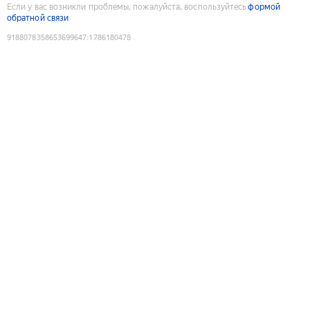
Если у вас возникли проблемы, пожалуйста, воспользуйтесь
формой
обратной связи
9188078358653699647
:
1786180478