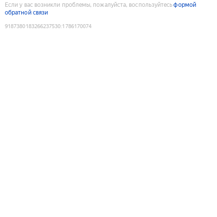
Если у вас возникли проблемы, пожалуйста, воспользуйтесь
формой
обратной связи
9187380183266237530
:
1786170074