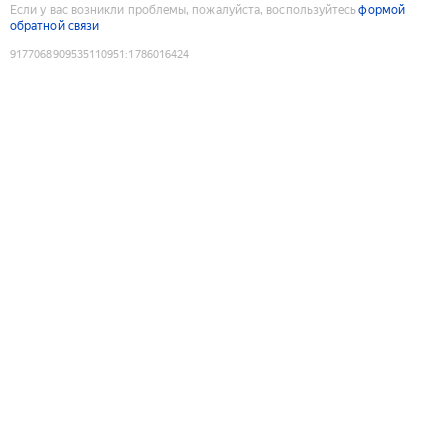
Если у вас возникли проблемы, пожалуйста, воспользуйтесь
формой
обратной связи
9177068909535110951
:
1786016424