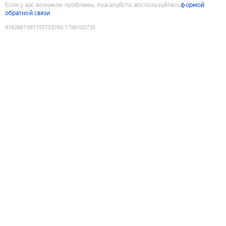
Если у вас возникли проблемы, пожалуйста, воспользуйтесь
формой
обратной связи
9182861081155753748
:
1786102735