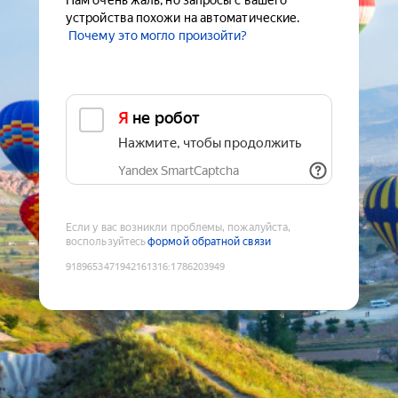
Нам очень жаль, но запросы с вашего
устройства похожи на автоматические.
Почему это могло произойти?
Я не робот
Нажмите, чтобы продолжить
Yandex SmartCaptcha
Если у вас возникли проблемы, пожалуйста,
воспользуйтесь
формой обратной связи
9189653471942161316
:
1786203949