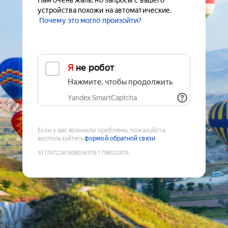
Нам очень жаль, но запросы с вашего
устройства похожи на автоматические.
Почему это могло произойти?
Я не робот
Нажмите, чтобы продолжить
Yandex SmartCaptcha
Если у вас возникли проблемы, пожалуйста,
воспользуйтесь
формой обратной связи
9177472261858036378
:
1786022435