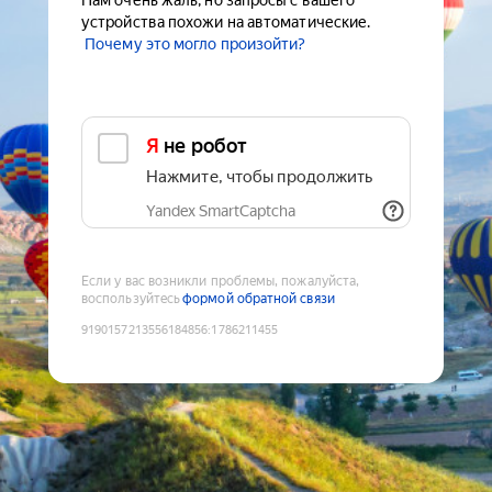
Нам очень жаль, но запросы с вашего
устройства похожи на автоматические.
Почему это могло произойти?
Я не робот
Нажмите, чтобы продолжить
Yandex SmartCaptcha
Если у вас возникли проблемы, пожалуйста,
воспользуйтесь
формой обратной связи
9190157213556184856
:
1786211455