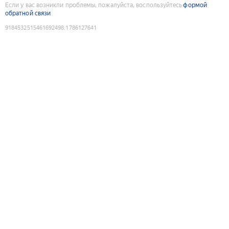
Если у вас возникли проблемы, пожалуйста, воспользуйтесь
формой
обратной связи
9184532515461692498
:
1786127641