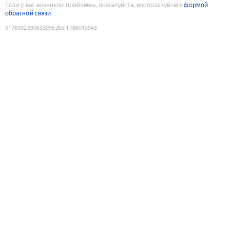
Если у вас возникли проблемы, пожалуйста, воспользуйтесь
формой
обратной связи
9176902390633095265
:
1786013943