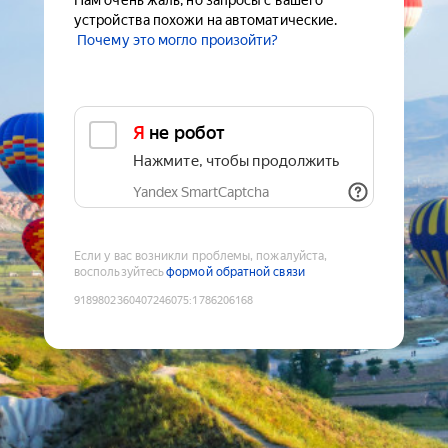
Нам очень жаль, но запросы с вашего
устройства похожи на автоматические.
Почему это могло произойти?
Я не робот
Нажмите, чтобы продолжить
Yandex SmartCaptcha
Если у вас возникли проблемы, пожалуйста,
воспользуйтесь
формой обратной связи
9189802360407246075
:
1786206168