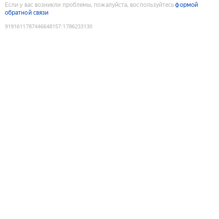
Если у вас возникли проблемы, пожалуйста, воспользуйтесь
формой
обратной связи
9191611787446648157
:
1786233130