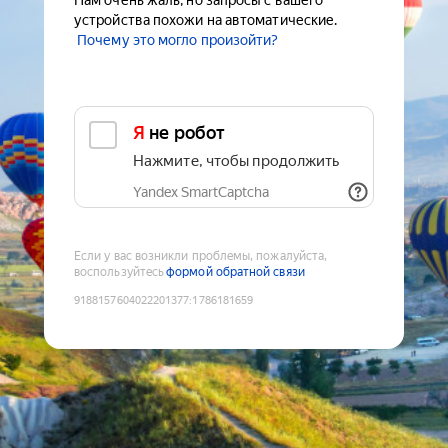
Нам очень жаль, но запросы с вашего
устройства похожи на автоматические.
Почему это могло произойти?
Я не робот
Нажмите, чтобы продолжить
Yandex SmartCaptcha
Если у вас возникли проблемы, пожалуйста,
воспользуйтесь
формой обратной связи
9188157604022201377
:
1786181659