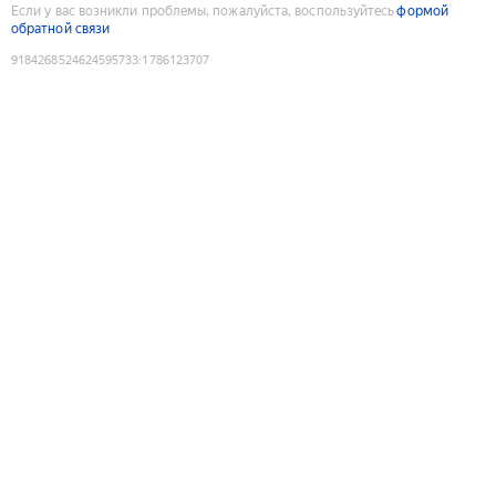
Если у вас возникли проблемы, пожалуйста, воспользуйтесь
формой
обратной связи
9184268524624595733
:
1786123707