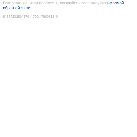
Если у вас возникли проблемы, пожалуйста, воспользуйтесь
формой
обратной связи
9181423280187011700
:
1786081310