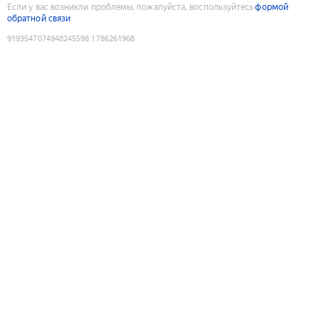
Если у вас возникли проблемы, пожалуйста, воспользуйтесь
формой
обратной связи
9193547074948245598
:
1786261968