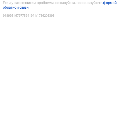
Если у вас возникли проблемы, пожалуйста, воспользуйтесь
формой
обратной связи
9189951679775941941
:
1786208393